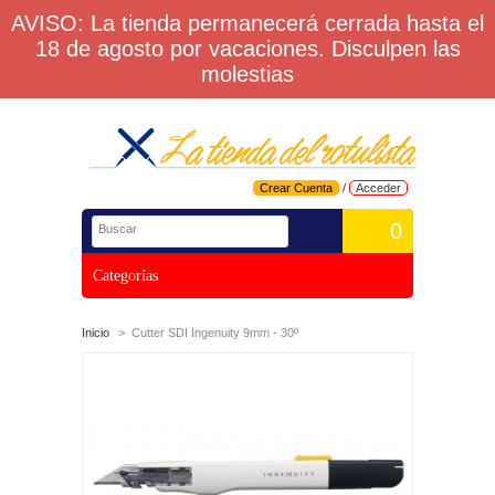
AVISO: La tienda permanecerá cerrada hasta el
18 de agosto por vacaciones. Disculpen las
molestias
Crear Cuenta
/
Acceder
0
Categorías
Inicio
>
Cutter SDI Ingenuity 9mm - 30º