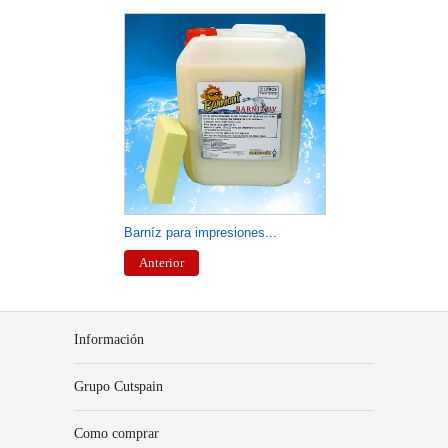
Barníz para impresiones...
CN0
Anterior
A
Información
Grupo Cutspain
Como comprar