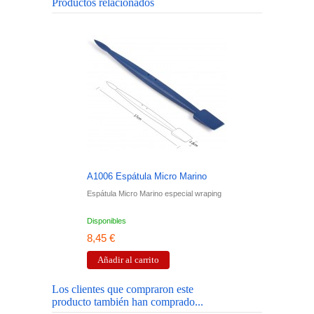
Productos relacionados
A1006 Espátula Micro Marino
A10
Espátula Micro Marino especial wraping
Espá
Disponibles
Disp
8,45 €
8,4
Añadir al carrito
A
Los clientes que compraron este
producto también han comprado...