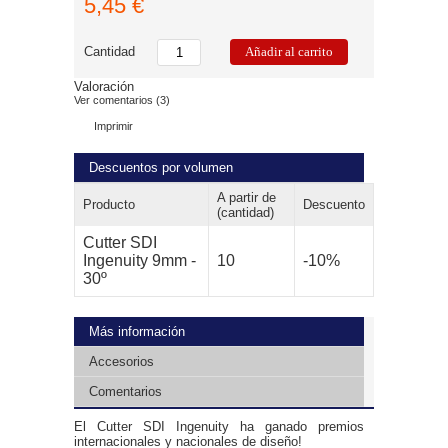
5,45 €
Cantidad
Valoración
Ver comentarios (3)
Imprimir
Descuentos por volumen
A partir de
Producto
Descuento
(cantidad)
Cutter SDI
Ingenuity 9mm -
10
-10%
30º
Más información
Accesorios
Comentarios
El Cutter SDI Ingenuity ha ganado premios
internacionales y nacionales de diseño!