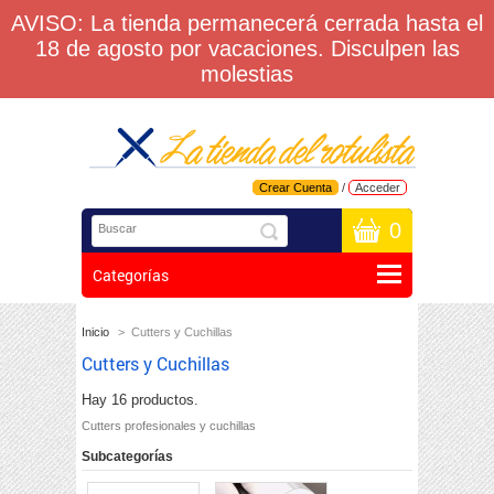
AVISO: La tienda permanecerá cerrada hasta el
18 de agosto por vacaciones. Disculpen las
molestias
Crear Cuenta
/
Acceder
0
Categorías
Inicio
>
Cutters y Cuchillas
Cutters y Cuchillas
Hay 16 productos.
Cutters profesionales y cuchillas
Subcategorías