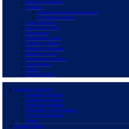
Barniz Ecosolventes
Limpieza
Líquidos especiales para limpieza
Accesorios Limpieza
Cintas adhesivas
Láser Co2 y Fibra
Decapadores
Herramientas varias
Olladoras y Ollaos
Software / Programas
Mamparas Covid
Separadores y herrajes
Liquidaciones
Ofertas
NOVEDADES
Espátulas / Rasquetas
Espátulas o rasquetas
Especiales wrapping
Fieltro para espátulas
Rascadores y otras espátulas
Accesorios Espátulas
Imanes
Cuchillas Plotter