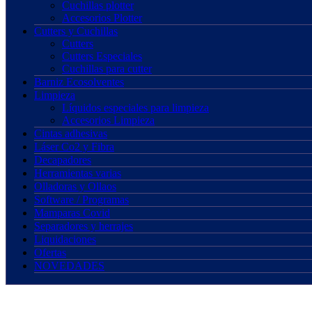
Cuchillas plotter
Accesorios Plotter
Cutters y Cuchillas
Cutters
Cutters Especiales
Cuchillas para cutter
Barniz Ecosolventes
Limpieza
Líquidos especiales para limpieza
Accesorios Limpieza
Cintas adhesivas
Láser Co2 y Fibra
Decapadores
Herramientas varias
Olladoras y Ollaos
Software / Programas
Mamparas Covid
Separadores y herrajes
Liquidaciones
Ofertas
NOVEDADES