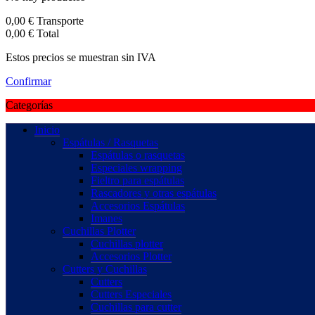
0,00 €
Transporte
0,00 €
Total
Estos precios se muestran sin IVA
Confirmar
Categorías
Inicio
Espátulas / Rasquetas
Espátulas o rasquetas
Especiales wrapping
Fieltro para espátulas
Rascadores y otras espátulas
Accesorios Espátulas
Imanes
Cuchillas Plotter
Cuchillas plotter
Accesorios Plotter
Cutters y Cuchillas
Cutters
Cutters Especiales
Cuchillas para cutter