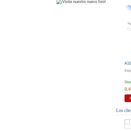
A10
Espá
Disp
8,4
A
Los cli