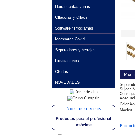
Herramientas varias
Olladoras y Ollaos
Software / Programas
Mamparas Covid
Separadores y herrajes
Liquidaciones
Ofertas
Más i
NOVEDADES
Separador
Sujecció
Consigue
Adecuado
Color Ac
Nuestros servicios
Medida:
Productos para el profesional
Asóciate
Product