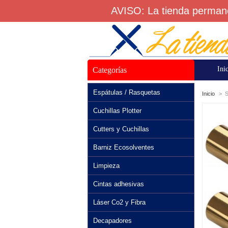
AVISO: La tienda permane
Ini
Categorías
Espátulas / Rasquetas
Inicio
>
S
Cuchillas Plotter
Cutters y Cuchillas
Barniz Ecosolventes
Limpieza
Cintas adhesivas
Láser Co2 y Fibra
Decapadores