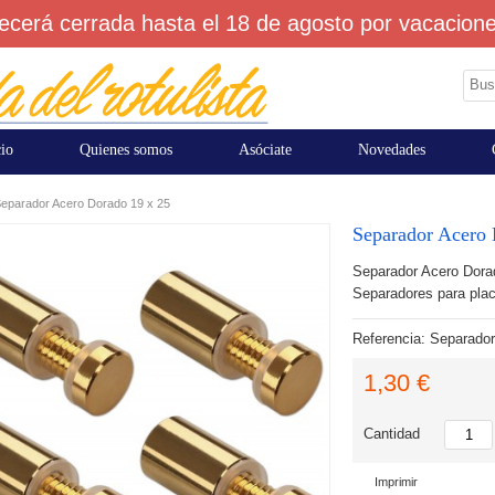
cerá cerrada hasta el 18 de agosto por vacaciones
cio
Quienes somos
Asóciate
Novedades
eparador Acero Dorado 19 x 25
Separador Acero 
Separador Acero Dor
Separadores para plac
Referencia:
Separador
1,30 €
Cantidad
Imprimir