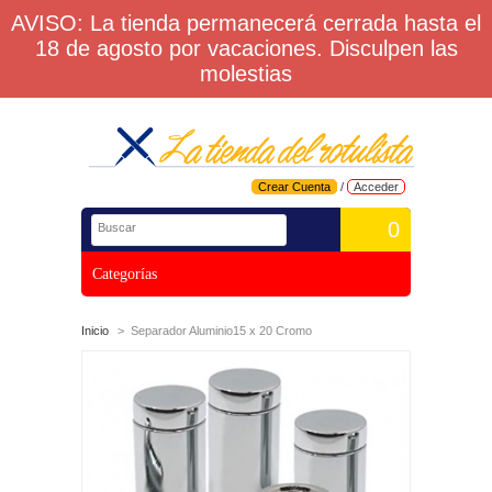
AVISO: La tienda permanecerá cerrada hasta el
18 de agosto por vacaciones. Disculpen las
molestias
Crear Cuenta
/
Acceder
0
Categorías
Inicio
>
Separador Aluminio15 x 20 Cromo