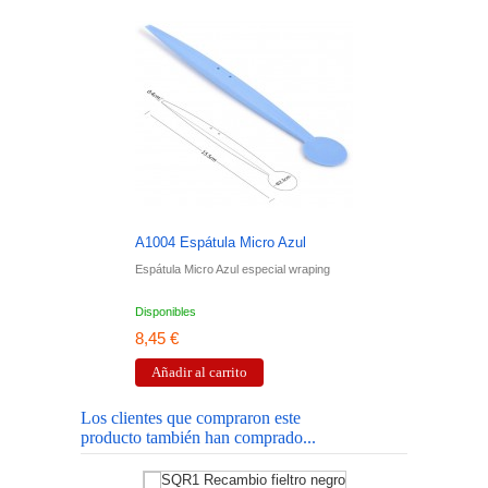
A1004 Espátula Micro Azul
A10
Espátula Micro Azul especial wraping
Espá
Disponibles
Disp
8,45 €
8,4
Añadir al carrito
A
Los clientes que compraron este
producto también han comprado...