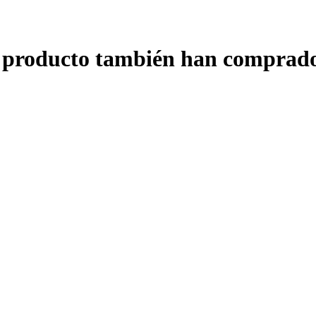
e producto también han comprado
o
 x 20...
 20...
illa
..
..
as