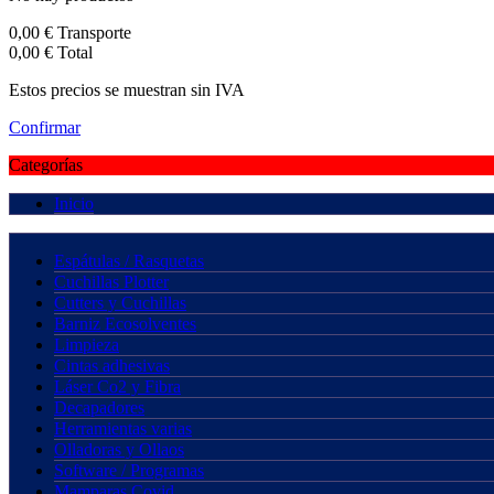
0,00 €
Transporte
0,00 €
Total
Estos precios se muestran sin IVA
Confirmar
Categorías
Inicio
Espátulas / Rasquetas
Cuchillas Plotter
Cutters y Cuchillas
Barniz Ecosolventes
Limpieza
Cintas adhesivas
Láser Co2 y Fibra
Decapadores
Herramientas varias
Olladoras y Ollaos
Software / Programas
Mamparas Covid