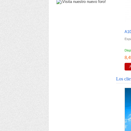
A10
Espá
Disp
8,4
A
Los cli