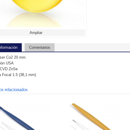
Ampliar
nformación
Comentarios
áser Co2 20 mm.
ción USA
l CVD ZnSe
a Focal 1.5 (38,1 mm)
os relacionados