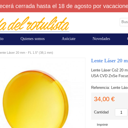
cerá cerrada hasta el 18 de agosto por vacaciones
cio
Quienes somos
Asóciate
Novedades
ente Láser 20 mm - FL 1.5" (38,1 mm)
Lente Láser 20 m
Lente Láser Co2 20 
USA CVD ZnSe Focus 
Referencia:
Lente Láse
34,00 €
Cantidad
Imprimir