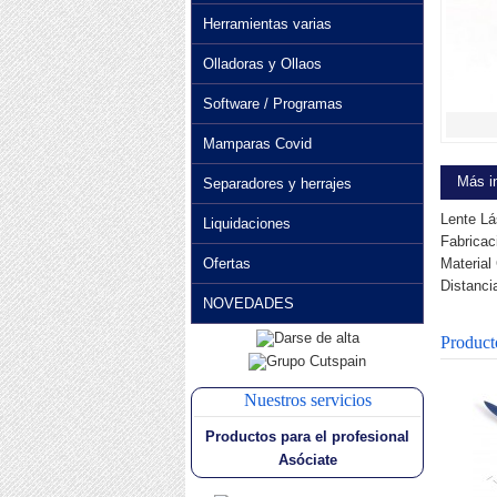
Herramientas varias
Olladoras y Ollaos
Software / Programas
Mamparas Covid
Más i
Separadores y herrajes
Lente L
Liquidaciones
Fabrica
Ofertas
Materia
Distanci
NOVEDADES
Product
Nuestros servicios
Productos para el profesional
Asóciate