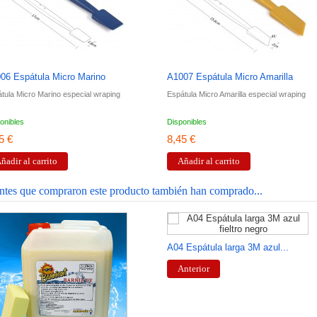
06 Espátula Micro Marino
A1007 Espátula Micro Amarilla
tula Micro Marino especial wraping
Espátula Micro Amarilla especial wraping
onibles
Disponibles
5 €
8,45 €
ñadir al carrito
Añadir al carrito
entes que compraron este producto también han comprado...
A04 Espátula larga 3M azul...
Anterior