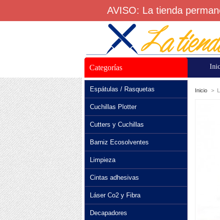
AVISO: La tienda permane
Ini
Categorías
Espátulas / Rasquetas
Inicio
>
L
Cuchillas Plotter
Cutters y Cuchillas
Barniz Ecosolventes
Limpieza
Cintas adhesivas
Láser Co2 y Fibra
Decapadores