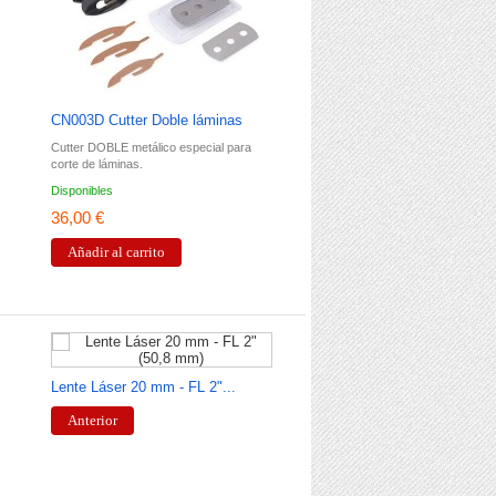
CN003D Cutter Doble láminas
A126M Espátula wraping
Cutter DOBLE metálico especial para
A126M Espátula wraping 30º
corte de láminas.
Disponibles
Disponibles
36,00 €
5,50 €
Añadir al carrito
Añadir al carrito
Lente Láser 20 mm - FL 2"...
Cuchillas para cutter 30º.
Anterior
Anterior