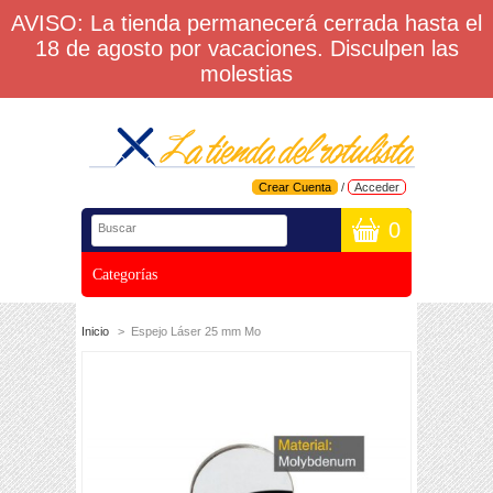
AVISO: La tienda permanecerá cerrada hasta el
18 de agosto por vacaciones. Disculpen las
molestias
Crear Cuenta
/
Acceder
0
Categorías
Inicio
>
Espejo Láser 25 mm Mo