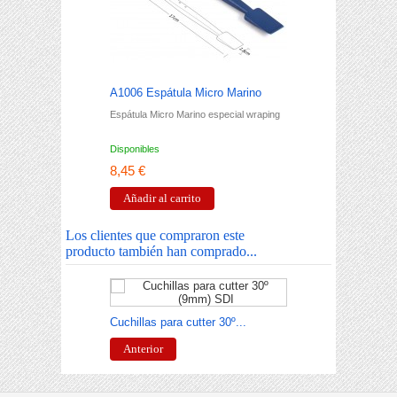
A1006 Espátula Micro Marino
A10
Espátula Micro Marino especial wraping
Espá
Disponibles
Disp
8,45 €
8,4
Añadir al carrito
A
Los clientes que compraron este
producto también han comprado...
Esp
Cuchillas para cutter 30º...
A
Anterior